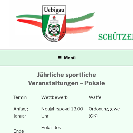
Zum
Inhalt
springen
SCHÜTZENGILDE
Menü
UEBIGAU
Jährliche sportliche
Veranstaltungen – Pokale
Termin
Wettbewerb
Waffe
Anfang
Neujahrspokal 13.00
Ordonanzgewehr
Januar
Uhr
(GK)
Pokal des
Ende