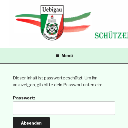
Zum
Inhalt
springen
SCHÜTZENGILDE
Menü
UEBIGAU
Dieser Inhalt ist passwortgeschützt. Um ihn
anzuzeigen, gib bitte dein Passwort unten ein:
Passwort: